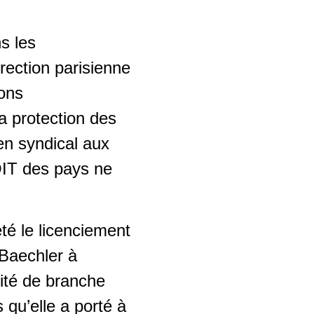
s les
rection parisienne
ions
la protection des
ien syndical aux
l’OIT des pays ne
é le licenciement
 Baechler à
ité de branche
 qu’elle a porté à