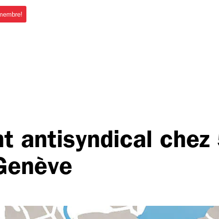
 membre!
t antisyndical chez
Genève