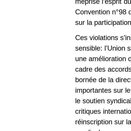
méprise l’esprit d
Convention n°98 de 
sur la participation
Ces violations s’i
sensible: l’Union 
une amélioration d
cadre des accords 
bornée de la dire
importantes sur le 
le soutien syndica
critiques internat
réinscription sur l