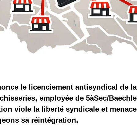
nce le licenciement antisyndical de la
chisseries, employée de 5àSec/Baechle
ction viole la liberté syndicale et menac
geons sa réintégration.