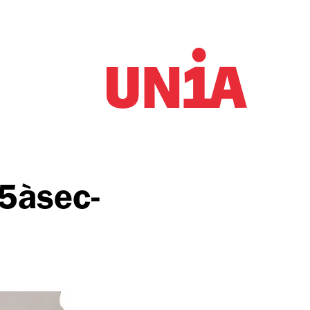
 5àsec-