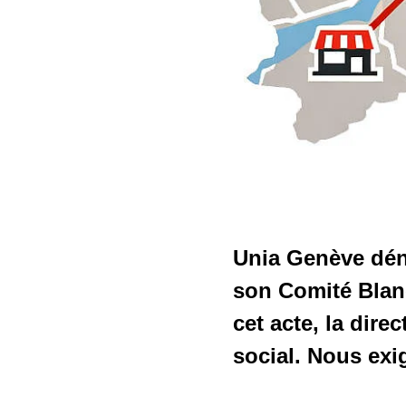
Unia Genève déno
son Comité Blan
cet acte, la dire
social. Nous exi