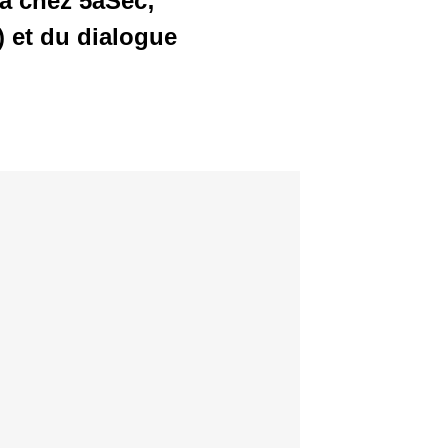
a chez 5àSec;
) et du dialogue