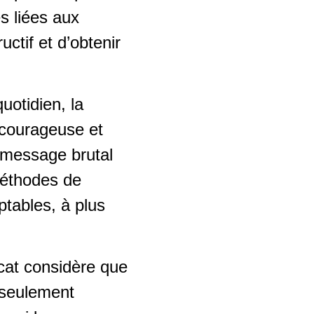
s liées aux
uctif et d’obtenir
quotidien, la
s courageuse et
 message brutal
méthodes de
tables, à plus
icat considère que
n seulement